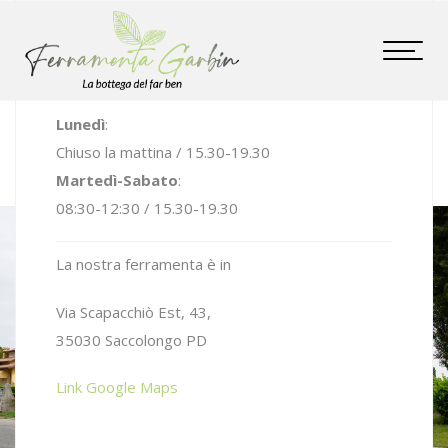
Skip
Skip
I NOSTRI ORARI
links
to
Tog
Ferramenta Garbin
primary
nav
navigation
Lunedì
:
Skip
Chiuso la mattina / 15.30-19.30
to
Martedì-Sabato
:
content
08:30-12:30 / 15.30-19.30
La nostra ferramenta è in
Via Scapacchiò Est, 43,
35030 Saccolongo PD
Link Google Maps